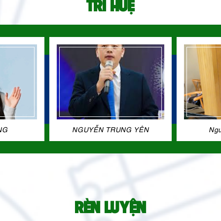
TRÍ HUỆ
NG
NGUYỄN TRUNG YÊN
Ngu
RÈN LUYỆN