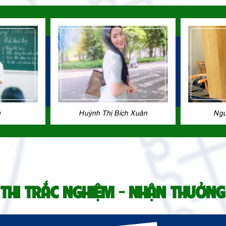
g
Huỳnh Thị Bích Xuân
Ngu
THI TRẮC NGHIỆM - NHẬN THƯỞNG