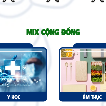
MIX CỘNG ĐỒNG
Y-HỌC
ẨM THỰC