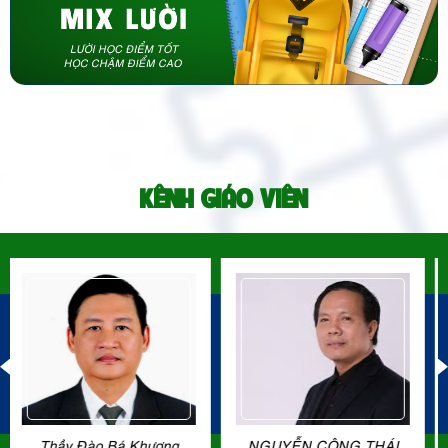
KÊNH GIÁO VIÊN
NGUYỄN CÔNG THÁI
LÊ THẨM DƯƠNG