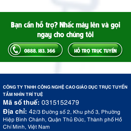
Bạn cần hỗ trợ? Nhấc máy lên và gọi
ngay cho chúng tôi
0888. 183. 366
HỖ TRỢ TRỰC TUYẾN
CÔNG TY TNHH CÔNG NGHỆ CAO GIÁO DỤC TRỰC TUYẾN
TẦM NHÌN TRÍ TUỆ
Mã số thuế:
0315152479
Địa chỉ:
4
2/3 Đường số 2, Khu phố 3, Phường
Hiệp Bình Chánh, Quận Thủ Đức, Thành phố Hồ
Chí Minh, Việt Nam