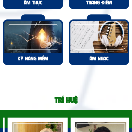
ẨM THỰC
TRANG ĐIỂM
KỸ NĂNG MỀM
ÂM NHẠC
TRÍ HUỆ