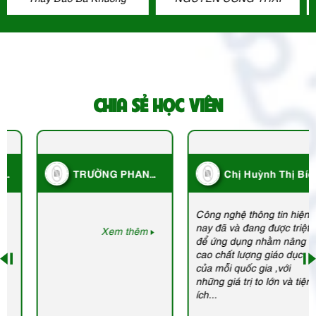
CHIA SẺ HỌC VIÊN
TRƯỜNG PHAN
Chị Huỳnh Thị Bích
CHU TRINH DĨ AN
Xuân - Hội Bảo trợ
BÌNH DƯƠNG
trẻ em nghèo
Công nghệ thông tin hiện
nay đã và đang được triệt
Xem thêm
để ứng dụng nhằm nâng
cao chất lượng giáo dục
của mỗi quốc gia ,với
những giá trị to lớn và tiện
ích...