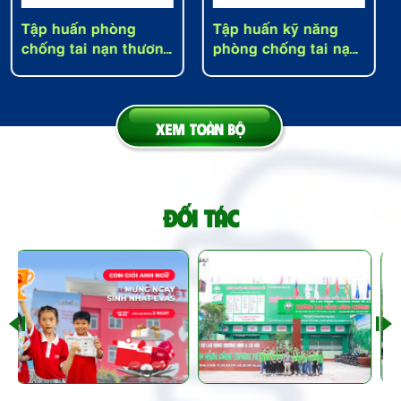
Tập huấn kỹ năng
Tập huấn phòng
phòng chống tai nạn
chống tai nạn thương
thương tích cấp Sở
tích tại trường
Giáo Dục đào tạo
Vinschool - Hà Nội
tỉnh Bình Phước
XEM TOÀN BỘ
Xem thêm
Xem thêm
ĐỐI TÁC