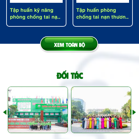
Tập huấn kỹ năng
Tập huấn phòng
phòng chống tai nạn
chống tai nạn thương
thương tích cấp Sở
tích tại trường
Giáo Dục đào tạo
Vinschool - Hà Nội
tỉnh Bình Phước
XEM TOÀN BỘ
Xem thêm
Xem thêm
ĐỐI TÁC