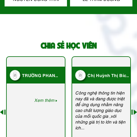
CHIA SẺ HỌC VIÊN
TRƯỜNG PHAN
Chị Huỳnh Thị Bích
CHU TRINH DĨ AN
Xuân - Hội Bảo trợ
BÌNH DƯƠNG
trẻ em nghèo
Công nghệ thông tin hiện
nay đã và đang được triệt
Xem thêm
để ứng dụng nhằm nâng
cao chất lượng giáo dục
của mỗi quốc gia ,với
những giá trị to lớn và tiện
ích...