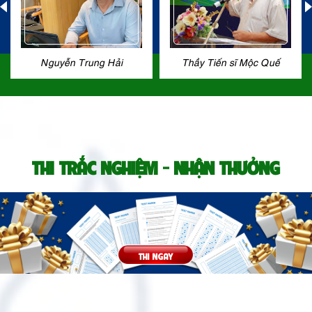
Nguyễn Trung Hải
Thầy Tiến sĩ Mộc Quế
THI TRẮC NGHIỆM - NHẬN THƯỞNG
THI NGAY