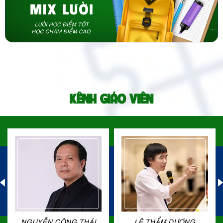
KÊNH GIÁO VIÊN
NGUYỄN CÔNG THÁI
LÊ THẨM DƯƠNG