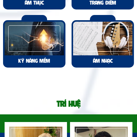
ẨM THỰC
TRANG ĐIỂM
KỸ NĂNG MỀM
ÂM NHẠC
TRÍ HUỆ