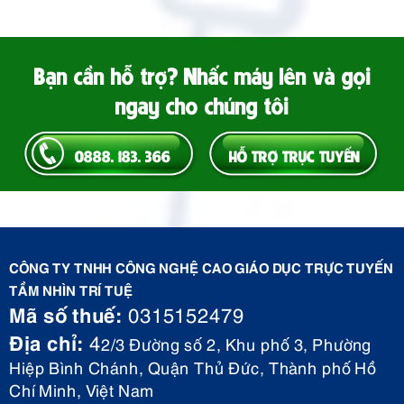
Bạn cần hỗ trợ? Nhấc máy lên và gọi
ngay cho chúng tôi
0888. 183. 366
HỖ TRỢ TRỰC TUYẾN
CÔNG TY TNHH CÔNG NGHỆ CAO GIÁO DỤC TRỰC TUYẾN
TẦM NHÌN TRÍ TUỆ
Mã số thuế:
0315152479
Địa chỉ:
4
2/3 Đường số 2, Khu phố 3, Phường
Hiệp Bình Chánh, Quận Thủ Đức, Thành phố Hồ
Chí Minh, Việt Nam