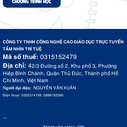
CHƯƠNG TRÌNH HỌC
CÔNG TY TNHH CÔNG NGHỆ CAO GIÁO DỤC TRỰC TUYẾN
TẦM NHÌN TRÍ TUỆ
Mã số thuế:
0315152479
Địa chỉ:
4
2/3 Đường số 2, Khu phố 3, Phường
Hiệp Bình Chánh, Quận Thủ Đức, Thành phố Hồ
Chí Minh, Việt Nam
NGUYỄN VĂN XUÂN
Người đại diện:
Điện thoại: 0355314199 ;0888183366
Thành viên online: 729