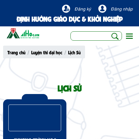
Đăng ký
Đăng nhập
ĐỊNH HƯỚNG GIÁO DỤC & KHỞI NGHIỆP
Togg
Trang chủ
Luyện thi đại học
Lịch Sử
LỊCH SỬ