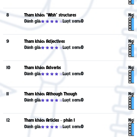
8
Tham khảo: “Wish” structures
Nghe
Đánh giá:
Lượt xem:
0
9
Tham khảo: Adjectives
Nghe
Đánh giá:
Lượt xem:
0
10
Tham khảo: Adverbs
Nghe
Đánh giá:
Lượt xem:
0
11
Tham khảo: Although Though
Nghe
Đánh giá:
Lượt xem:
0
12
Tham khảo: Articles – phần 1
Nghe
Đánh giá:
Lượt xem:
0