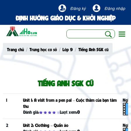
Đăng ký
Đăng nhập
ĐỊNH HƯỚNG GIÁO DỤC & KHỞI NGHIỆP
Togg
Trang chủ
Trung học cơ sở
Lớp 9
Tiếng Anh SGK cũ
TIẾNG ANH SGK CŨ
1
Unit 1: A visit from a pen pal – Cuộc thăm của bạn tâm
Nghe
thư
Đánh giá:
Lượt xem:
0
2
Unit 2: Clothing – Quần áo
Nghe