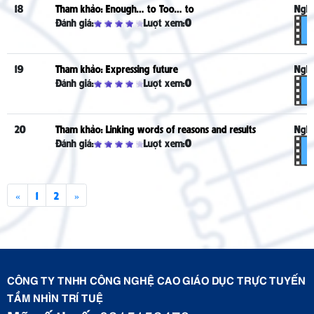
18
Tham khảo: Enough… to Too… to
Nghe
Đánh giá:
Lượt xem:
0
19
Tham khảo: Expressing future
Nghe
Đánh giá:
Lượt xem:
0
20
Tham khảo: Linking words of reasons and results
Nghe
Đánh giá:
Lượt xem:
0
«
1
2
»
CÔNG TY TNHH CÔNG NGHỆ CAO GIÁO DỤC TRỰC TUYẾN
TẦM NHÌN TRÍ TUỆ