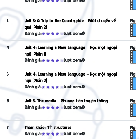
Đánh giá:
Lượt xem:
0
3
Unit 3: A Trip to the Countryside – Một chuyến về
Nghe
quê (Phần 2)
Đánh giá:
Lượt xem:
0
4
Unit 4: Learning a New Language – Học một ngoại
Nghe
ngữ (Phần 1)
Đánh giá:
Lượt xem:
0
5
Unit 4: Learning a New Language – Học một ngoại
Nghe
ngữ (Phần 2)
Đánh giá:
Lượt xem:
0
6
Unit 5: The media – Phương tiện truyền thông
Nghe
Đánh giá:
Lượt xem:
0
7
Tham khảo: “If” structures
Nghe
Đánh giá:
Lượt xem:
0