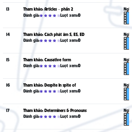
13
Tham khảo: Articles – phần 2
Nghe
Đánh giá:
Lượt xem:
0
14
Tham khảo: Cách phát âm S, ES, ED
Nghe
Đánh giá:
Lượt xem:
0
15
Tham khảo: Causative form
Nghe
Đánh giá:
Lượt xem:
0
16
Tham khảo: Despite In spite of
Nghe
Đánh giá:
Lượt xem:
0
17
Tham khảo: Determiners & Pronouns
Nghe
Đánh giá:
Lượt xem:
0