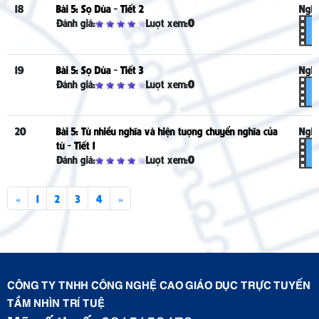
18
Bài 5: Sọ Dừa - Tiết 2
Nghe
Đánh giá:
Lượt xem:
0
19
Bài 5: Sọ Dừa - Tiết 3
Nghe
Đánh giá:
Lượt xem:
0
20
Bài 5: Từ nhiều nghĩa và hiện tượng chuyển nghĩa của
Nghe
từ - Tiết 1
Đánh giá:
Lượt xem:
0
«
1
2
3
4
»
CÔNG TY TNHH CÔNG NGHỆ CAO GIÁO DỤC TRỰC TUYẾN
TẦM NHÌN TRÍ TUỆ