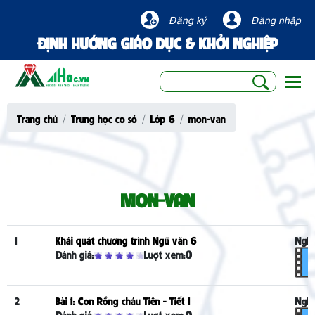
Đăng ký
Đăng nhập
ĐỊNH HƯỚNG GIÁO DỤC & KHỞI NGHIỆP
Togg
Trang chủ
Trung học cơ sở
Lớp 6
mon-van
MON-VAN
1
Khái quát chương trình Ngữ văn 6
Nghe
Đánh giá:
Lượt xem:
0
2
Bài 1: Con Rồng cháu Tiên - Tiết 1
Nghe
Đánh giá:
Lượt xem:
0