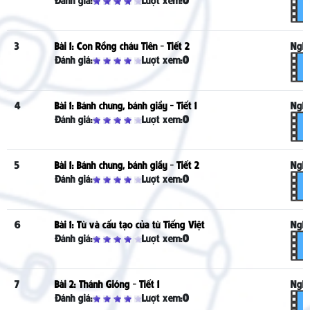
3
Bài 1: Con Rồng cháu Tiên - Tiết 2
Nghe
Đánh giá:
Lượt xem:
0
4
Bài 1: Bánh chưng, bánh giầy - Tiết 1
Nghe
Đánh giá:
Lượt xem:
0
5
Bài 1: Bánh chưng, bánh giầy - Tiết 2
Nghe
Đánh giá:
Lượt xem:
0
6
Bài 1: Từ và cấu tạo của từ Tiếng Việt
Nghe
Đánh giá:
Lượt xem:
0
7
Bài 2: Thánh Gióng - Tiết 1
Nghe
Đánh giá:
Lượt xem:
0