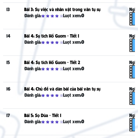
13
Bài 3: Sự việc và nhân vật trong văn tự sự
Nghe
Đánh giá:
Lượt xem:
0
14
Bài 4: Sự tích Hồ Gươm - Tiết 1
Nghe
Đánh giá:
Lượt xem:
0
15
Bài 4: Sự tích Hồ Gươm - Tiết 2
Nghe
Đánh giá:
Lượt xem:
0
16
Bài 4: Chủ đề và dàn bài của bài văn tự sự
Nghe
Đánh giá:
Lượt xem:
0
17
Bài 5: Sọ Dừa - Tiết 1
Nghe
Đánh giá:
Lượt xem:
0