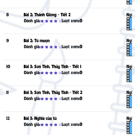
8
Bài 2: Thánh Gióng - Tiết 2
Nghe
Đánh giá:
Lượt xem:
0
9
Bài 2: Từ mượn
Nghe
Đánh giá:
Lượt xem:
0
10
Bài 3: Sơn Tinh, Thủy Tinh - Tiết 1
Nghe
Đánh giá:
Lượt xem:
0
11
Bài 3: Sơn Tinh, Thủy Tinh - Tiết 2
Nghe
Đánh giá:
Lượt xem:
0
12
Bài 3: Nghĩa của từ
Nghe
Đánh giá:
Lượt xem:
0