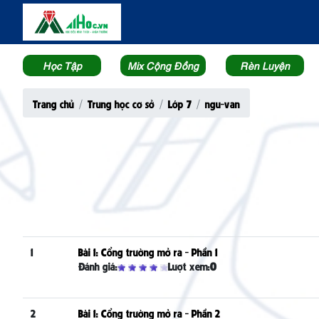
Học Tập
Mix Cộng Đồng
Rèn Luyện
Trang chủ
Trung học cơ sở
Lớp 7
ngu-van
1
Bài 1: Cổng trường mở ra - Phần 1
Đánh giá:
Lượt xem:
0
2
Bài 1: Cổng trường mở ra - Phần 2