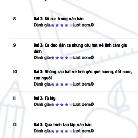
8
Bài 2: Bố cục trong văn bản
Đánh giá:
Lượt xem:
0
9
Bài 3: Ca dao dân ca những câu hát về tình cảm gia
đình
Đánh giá:
Lượt xem:
0
10
Bài 3: Những câu hát về tình yêu quê hương, đất nước,
con người
Đánh giá:
Lượt xem:
0
11
Bài 3: Từ láy
Đánh giá:
Lượt xem:
0
12
Bài 3: Quá trình tạo lập văn bản
Đánh giá:
Lượt xem:
0