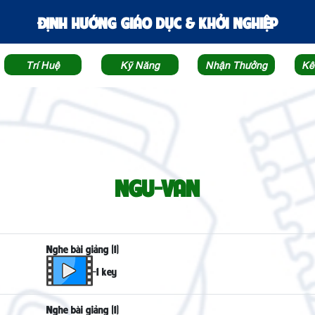
ĐỊNH HƯỚNG GIÁO DỤC & KHỞI NGHIỆP
Trí Huệ
Kỹ Năng
Nhận Thưởng
Kê
NGU-VAN
Nghe bài giảng (1)
-1 key
Nghe bài giảng (1)