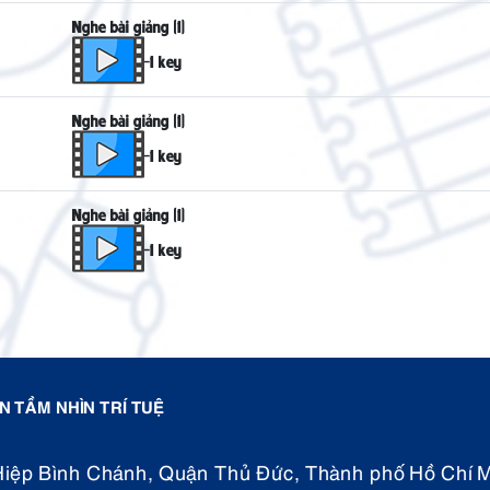
Nghe bài giảng (1)
-1 key
Nghe bài giảng (1)
-1 key
Nghe bài giảng (1)
-1 key
 TẦM NHÌN TRÍ TUỆ
Hiệp Bình Chánh, Quận Thủ Đức, Thành phố Hồ Chí M