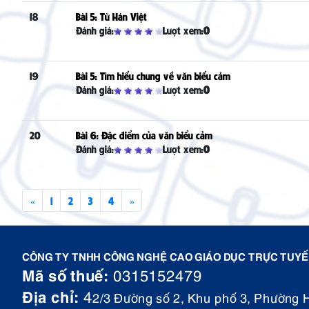
18
Bài 5: Từ Hán Việt
Đánh giá:
Lượt xem:
0
19
Bài 5: Tìm hiểu chung về văn biểu cảm
Đánh giá:
Lượt xem:
0
20
Bài 6: Đặc điểm của văn biểu cảm
Đánh giá:
Lượt xem:
0
«
1
2
3
4
»
CÔNG TY TNHH CÔNG NGHỆ CAO GIÁO DỤC TRỰC TUYẾN
Mã số thuế:
0315152479
Địa chỉ:
4
2/3 Đường số 2, Khu phố 3, Phường 