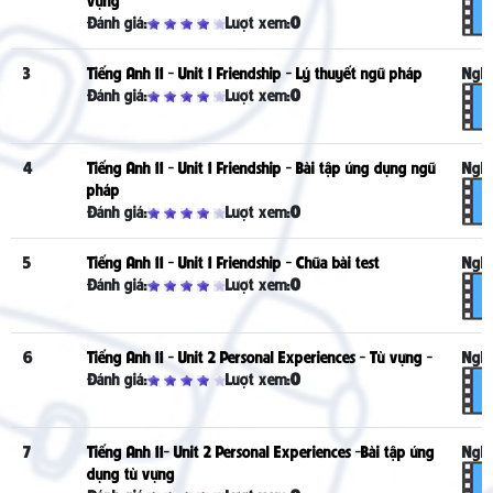
Đánh giá:
Lượt xem:
0
3
Tiếng Anh 11 - Unit 1 Friendship - Lý thuyết ngữ pháp
Nghe
Đánh giá:
Lượt xem:
0
4
Tiếng Anh 11 - Unit 1 Friendship - Bài tập ứng dụng ngữ
Nghe
pháp
Đánh giá:
Lượt xem:
0
5
Tiếng Anh 11 - Unit 1 Friendship - Chữa bài test
Nghe
Đánh giá:
Lượt xem:
0
6
Tiếng Anh 11 - Unit 2 Personal Experiences - Từ vựng -
Nghe
Đánh giá:
Lượt xem:
0
7
Tiếng Anh 11- Unit 2 Personal Experiences -Bài tập ứng
Nghe
dụng từ vựng