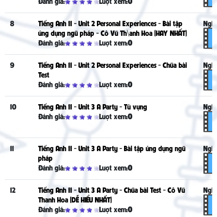
Đánh giá:
Lượt xem:
0
8
Tiếng Anh 11 - Unit 2 Personal Experiences - Bài tập
Nghe
ứng dụng ngữ pháp - Cô Vũ Th\anh Hoa (HAY NHẤT)
Đánh giá:
Lượt xem:
0
9
Tiếng Anh 11 - Unit 2 Personal Experiences - Chữa bài
Nghe
Test
Đánh giá:
Lượt xem:
0
10
Tiếng Anh 11 - Unit 3 A Party - Từ vựng
Nghe
Đánh giá:
Lượt xem:
0
11
Tiếng Anh 11 - Unit 3 A Party - Bài tập ứng dụng ngữ
Nghe
pháp
Đánh giá:
Lượt xem:
0
12
Tiếng Anh 11 - Unit 3 A Party - Chữa bài Test - Cô Vũ
Nghe
Thanh Hoa (DỄ HIỂU NHẤT)
Đánh giá:
Lượt xem:
0