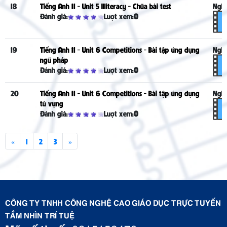
18
Tiếng Anh 11 - Unit 5 Illiteracy - Chữa bài test
Nghe
Đánh giá:
Lượt xem:
0
19
Tiếng Anh 11 - Unit 6 Competitions - Bài tập ứng dụng
Nghe
ngữ pháp
Đánh giá:
Lượt xem:
0
20
Tiếng Anh 11 - Unit 6 Competitions - Bài tập ứng dụng
Nghe
từ vựng
Đánh giá:
Lượt xem:
0
«
1
2
3
»
CÔNG TY TNHH CÔNG NGHỆ CAO GIÁO DỤC TRỰC TUYẾN
TẦM NHÌN TRÍ TUỆ