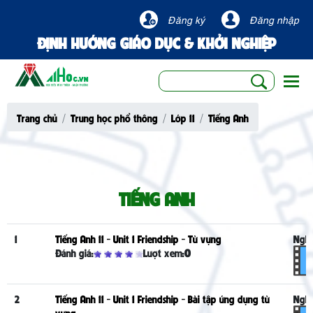
Đăng ký
Đăng nhập
ĐỊNH HƯỚNG GIÁO DỤC & KHỞI NGHIỆP
Togg
Trang chủ
Trung học phổ thông
Lớp 11
Tiếng Anh
TIẾNG ANH
1
Tiếng Anh 11 - Unit 1 Friendship - Từ vựng
Nghe
Đánh giá:
Lượt xem:
0
2
Tiếng Anh 11 - Unit 1 Friendship - Bài tập ứng dụng từ
Nghe
vựng