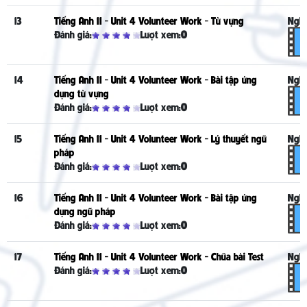
13
Tiếng Anh 11 - Unit 4 Volunteer Work - Từ vựng
Nghe
Đánh giá:
Lượt xem:
0
14
Tiếng Anh 11 - Unit 4 Volunteer Work - Bài tập ứng
Nghe
dụng từ vựng
Đánh giá:
Lượt xem:
0
15
Tiếng Anh 11 - Unit 4 Volunteer Work - Lý thuyết ngữ
Nghe
pháp
Đánh giá:
Lượt xem:
0
16
Tiếng Anh 11 - Unit 4 Volunteer Work - Bài tập ứng
Nghe
dụng ngữ pháp
Đánh giá:
Lượt xem:
0
17
Tiếng Anh 11 - Unit 4 Volunteer Work - Chữa bài Test
Nghe
Đánh giá:
Lượt xem:
0