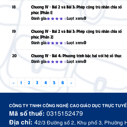
18
Chương IV - Bài 2 và Bài 3: Phép cộng trừ nhân chia số
phức (Phần 1)
Đánh giá:
Lượt xem:
0
19
Chương IV - Bài 2 và Bài 3: Phép cộng trừ nhân chia số
phức (Phần 2)
Đánh giá:
Lượt xem:
0
20
Chương IV - Bài 4: Phương trình bậc hai với hệ số thực
Đánh giá:
Lượt xem:
0
«
1
2
3
4
5
6
»
CÔNG TY TNHH CÔNG NGHỆ CAO GIÁO DỤC TRỰC TUYẾN
Mã số thuế:
0315152479
Địa chỉ:
4
2/3 Đường số 2, Khu phố 3, Phường 