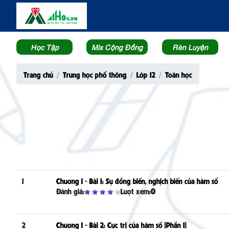
Học Tập
Mix Cộng Đồng
Rèn Luyện
Trang chủ
Trung học phổ thông
Lớp 12
Toán học
1
Chương I - Bài 1: Sự đồng biến, nghịch biến của hàm số
Đánh giá:
Lượt xem:
0
2
Chương I - Bài 2: Cực trị của hàm số (Phần 1)