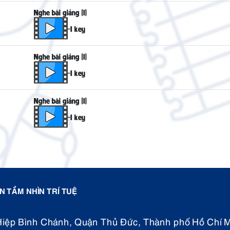
Nghe bài giảng (1)
-1 key
Nghe bài giảng (1)
-1 key
Nghe bài giảng (1)
-1 key
 TẦM NHÌN TRÍ TUỆ
Hiệp Bình Chánh, Quận Thủ Đức, Thành phố Hồ Chí M