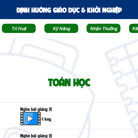
ĐỊNH HƯỚNG GIÁO DỤC & KHỞI NGHIỆP
Trí Huệ
Kỹ Năng
Nhận Thưởng
Kê
TOÁN HỌC
Nghe bài giảng (1)
-1 key
Nghe bài giảng (1)