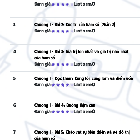
Đánh giá:
Lượt xem:
0
3
Chương I - Bài 2: Cực trị của hàm số (Phần 2)
Đánh giá:
Lượt xem:
0
4
Chương I - Bài 3: Giá trị lớn nhất và giá trị nhỏ nhất
của hàm số
Đánh giá:
Lượt xem:
0
5
Chương I - Đọc thêm: Cung lồi, cung lõm và điểm uốn
Đánh giá:
Lượt xem:
0
6
Chương I - Bài 4: Đường tiệm cận
Đánh giá:
Lượt xem:
0
7
Chương I - Bài 5: Khảo sát sự biến thiên và vẽ đồ thị
của hàm số