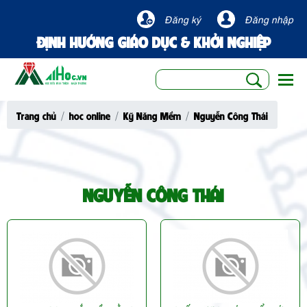
Đăng ký
Đăng nhập
ĐỊNH HƯỚNG GIÁO DỤC & KHỞI NGHIỆP
Togg
Trang chủ
hoc online
Kỹ Năng Mềm
Nguyễn Công Thái
NGUYỄN CÔNG THÁI