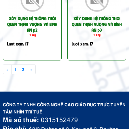
XÂY DỰNG HỆ THỐNG THÓI
XÂY DỰNG HỆ THỐNG THÓI
QUEN THỊNH VƯỢNG VÀ BÌNH
QUEN THỊNH VƯỢNG VÀ BÌNH
AN p2
AN p3
-1 key
-1 key
Lượt xem: 17
Lượt xem: 17
«
1
2
»
CÔNG TY TNHH CÔNG NGHỆ CAO GIÁO DỤC TRỰC TUYẾN
TẦM NHÌN TRÍ TUỆ
Mã số thuế:
0315152479
Địa chỉ:
4
2/3 Đường số 2, Khu phố 3, Phường