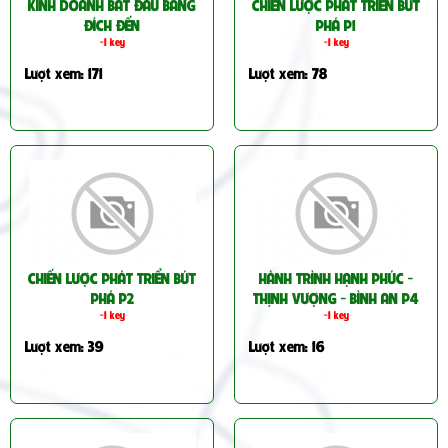
KINH DOANH BẮT ĐẦU BẰNG
CHIẾN LƯỢC PHÁT TRIỂN BỨT
ĐÍCH ĐẾN
PHÁ P1
-1 key
-1 key
Lượt xem: 171
Lượt xem: 78
CHIẾN LƯỢC PHÁT TRIỂN BỨT
HÀNH TRÌNH HẠNH PHÚC -
PHÁ P2
THỊNH VƯỢNG - BÌNH AN P4
-1 key
-1 key
Lượt xem: 39
Lượt xem: 16