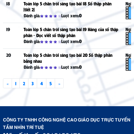
18
Toán lớp 5 chân trời sáng tạo bài 18 Số thập phân
Nghe
(tiết 2)
Đánh giá:
Lượt xem:
0
19
Toán lớp 5 chân trời sáng tạo bài 19 Hàng của số thập
Nghe
phân - Đọc viết số thập phân
Đánh giá:
Lượt xem:
0
20
Toán lớp 5 chân trời sáng tạo bài 20 Số thập phân
Nghe
bằng nhau
Đánh giá:
Lượt xem:
0
«
1
2
3
4
5
»
CÔNG TY TNHH CÔNG NGHỆ CAO GIÁO DỤC TRỰC TUYẾN
TẦM NHÌN TRÍ TUỆ