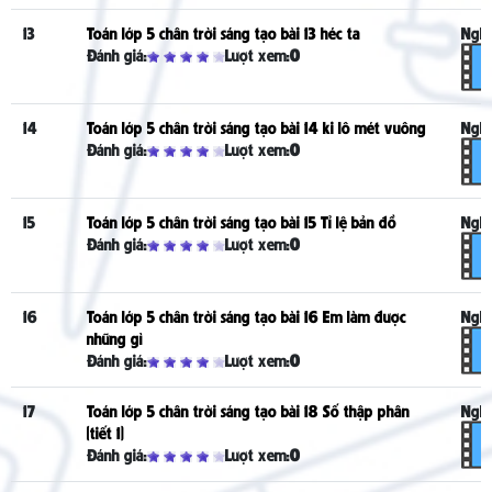
13
Toán lớp 5 chân trời sáng tạo bài 13 héc ta
Nghe
Đánh giá:
Lượt xem:
0
14
Toán lớp 5 chân trời sáng tạo bài 14 ki lô mét vuông
Nghe
Đánh giá:
Lượt xem:
0
15
Toán lớp 5 chân trời sáng tạo bài 15 Tỉ lệ bản đồ
Nghe
Đánh giá:
Lượt xem:
0
16
Toán lớp 5 chân trời sáng tạo bài 16 Em làm được
Nghe
những gì
Đánh giá:
Lượt xem:
0
17
Toán lớp 5 chân trời sáng tạo bài 18 Số thập phân
Nghe
(tiết 1)
Đánh giá:
Lượt xem:
0