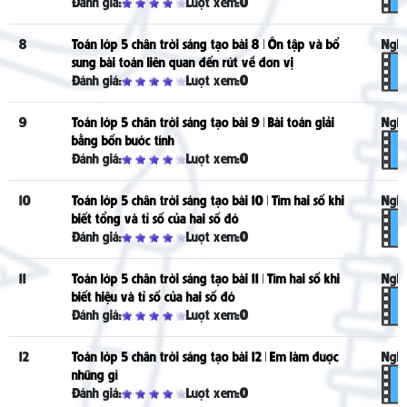
Đánh giá:
Lượt xem:
0
8
Toán lớp 5 chân trời sáng tạo bài 8 | Ôn tập và bổ
Nghe
sung bài toán liên quan đến rút về đơn vị
Đánh giá:
Lượt xem:
0
9
Toán lớp 5 chân trời sáng tạo bài 9 | Bài toán giải
Nghe
bằng bốn bước tính
Đánh giá:
Lượt xem:
0
10
Toán lớp 5 chân trời sáng tạo bài 10 | Tìm hai số khi
Nghe
biết tổng và tỉ số của hai số đó
Đánh giá:
Lượt xem:
0
11
Toán lớp 5 chân trời sáng tạo bài 11 | Tìm hai số khi
Nghe
biết hiệu và tỉ số của hai số đó
Đánh giá:
Lượt xem:
0
12
Toán lớp 5 chân trời sáng tạo bài 12 | Em làm được
Nghe
những gì
Đánh giá:
Lượt xem:
0