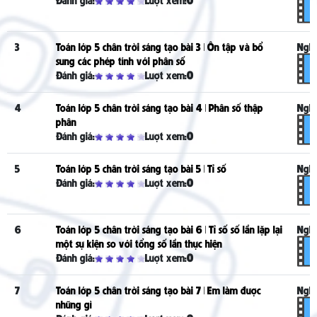
3
Toán lớp 5 chân trời sáng tạo bài 3 | Ôn tập và bổ
Nghe
sung các phép tính với phân số
Đánh giá:
Lượt xem:
0
4
Toán lớp 5 chân trời sáng tạo bài 4 | Phân số thập
Nghe
phân
Đánh giá:
Lượt xem:
0
5
Toán lớp 5 chân trời sáng tạo bài 5 | Tỉ số
Nghe
Đánh giá:
Lượt xem:
0
6
Toán lớp 5 chân trời sáng tạo bài 6 | Tỉ số số lần lặp lại
Nghe
một sự kiện so với tổng số lần thực hiện
Đánh giá:
Lượt xem:
0
7
Toán lớp 5 chân trời sáng tạo bài 7 | Em làm được
Nghe
những gì