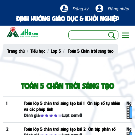
Đăng ký
Đăng nhập
ĐỊNH HƯỚNG GIÁO DỤC & KHỞI NGHIỆP
Togg
Trang chủ
Tiểu học
Lớp 5
Toán 5 Chân trời sáng tạo
TOÁN 5 CHÂN TRỜI SÁNG TẠO
1
Toán lớp 5 chân trời sáng tạo bài 1 | Ôn tập số tự nhiên
Nghe
và các phép tính
Đánh giá:
Lượt xem:
0
2
Toán lớp 5 chân trời sáng tạo bài 2 | Ôn tập phân số
Nghe
Đánh giá:
Lượt xem:
0