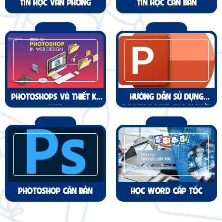
TIN HỌC VĂN PHÒNG
TIN HỌC CĂN BẢN
PHOTOSHOPS VÀ THIẾT KẾ
HƯỚNG DẪN SỬ DỤNG
WEB
POWERPOINT CHO NGƯỜI
MỚI BẮT ĐẦU
PHOTOSHOP CĂN BẢN
HỌC WORD CẤP TỐC